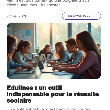
Rien n'est plus parlant qu'une poignée d'avis
clients unanimes : à Lanester
…
27 mai 2026
EN SAVOIR PLUS
Edulines : un outil
indispensable pour la réussite
scolaire
Un identifiant oublié, c'est parfois tout ce qui