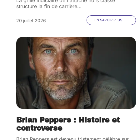
La grille indiciaire de l'attaché hors classe
structure la fin de carrière
…
20 juillet 2026
EN SAVOIR PLUS
Brian Peppers : Histoire et
controverse
Brian Peppers est devenu tristement célèbre sur