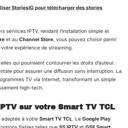
iliser StoriesIG pour télécharger des stories
s services IPTV, rendant l’installation simple et
re
et au
Channel Store
, vous pouvez choisir parmi
r votre expérience de streaming.
elles qui pourraient contourner les droits d’auteur.
tale pour assurer une diffusion sans interruption. La
rogrammes TV via Internet, transformant un simple
issement high-tech.
l’IPTV sur votre Smart TV TCL
V adaptée à votre
Smart TV TCL
. Le
Google Play
 options fiables telles que
SS IPTV
et
GSE Smart