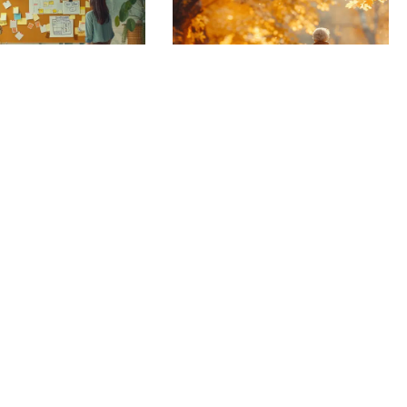
ies efficaces
Choix de bottes
 promotion d’un
élégants pour les 50
ent
ans et plus
6
11 mars 2026