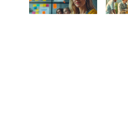
Création d’une fiche
Stratég
publicitaire efficace :
pour la
étapes et conseils
événem
11 mars 2026
11 mars 202
© 2025 | jenesaisquoiofficiel.fr