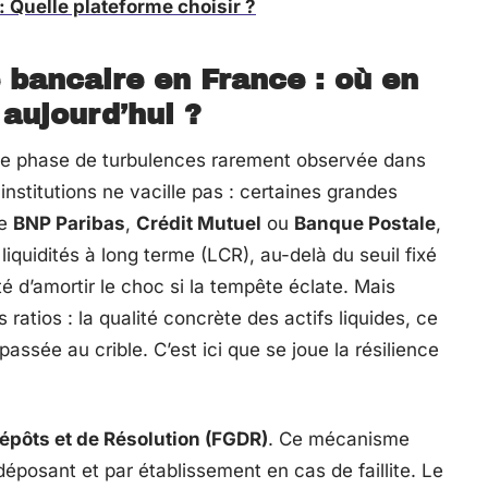
: Quelle plateforme choisir ?
 bancaire en France : où en
aujourd’hui ?
e phase de turbulences rarement observée dans
 institutions ne vacille pas : certaines grandes
me
BNP Paribas
,
Crédit Mutuel
ou
Banque Postale
,
iquidités à long terme (LCR), au-delà du seuil fixé
é d’amortir le choc si la tempête éclate. Mais
 ratios : la qualité concrète des actifs liquides, ce
assée au crible. C’est ici que se joue la résilience
épôts et de Résolution (FGDR)
. Ce mécanisme
éposant et par établissement en cas de faillite. Le