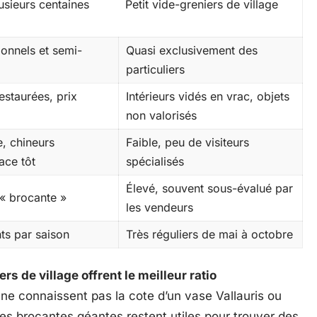
usieurs centaines
Petit vide-greniers de village
ionnels et semi-
Quasi exclusivement des
particuliers
restaurées, prix
Intérieurs vidés en vrac, objets
non valorisés
e, chineurs
Faible, peu de visiteurs
ace tôt
spécialisés
Élevé, souvent sous-évalué par
 « brocante »
les vendeurs
s par saison
Très réguliers de mai à octobre
ers de village offrent le meilleur ratio
 ne connaissent pas la cote d’un vase Vallauris ou
es brocantes géantes restent utiles pour trouver des