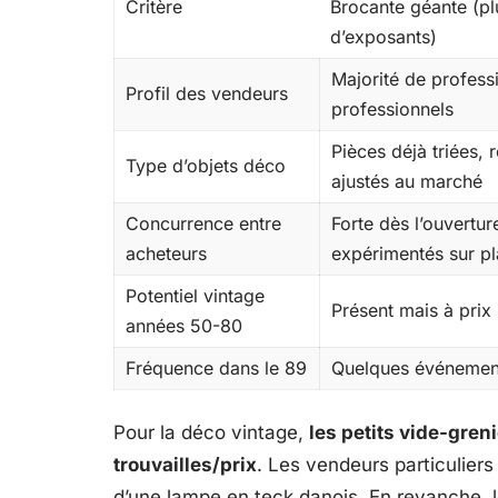
Critère
Brocante géante (pl
d’exposants)
Majorité de profess
Profil des vendeurs
professionnels
Pièces déjà triées, 
Type d’objets déco
ajustés au marché
Concurrence entre
Forte dès l’ouvertur
acheteurs
expérimentés sur pl
Potentiel vintage
Présent mais à prix
années 50-80
Fréquence dans le 89
Quelques événement
Pour la déco vintage,
les petits vide-greni
trouvailles/prix
. Les vendeurs particuliers
d’une lampe en teck danois. En revanche, l