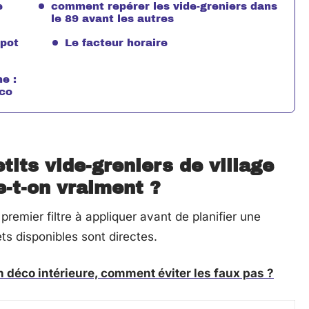
e
comment repérer les vide-greniers dans
le 89 avant les autres
spot
Le facteur horaire
e :
éco
its vide-greniers de village
e-t-on vraiment ?
 premier filtre à appliquer avant de planifier une
ts disponibles sont directes.
n déco intérieure, comment éviter les faux pas ?