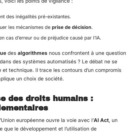
voici les points de vigilance :
nt des inégalités pré-existantes.
liquer les mécanismes de
prise de décision
.
d en cas d’erreur ou de préjudice causé par l’IA.
que
des
algorithmes
nous confrontent à une question
in dans des systèmes automatisés ? Le débat ne se
 et technique. Il trace les contours d’un compromis
lique un choix de société.
e des droits humains :
glementaires
L’Union européenne ouvre la voie avec l’
AI Act
, un
se que le développement et l’utilisation de