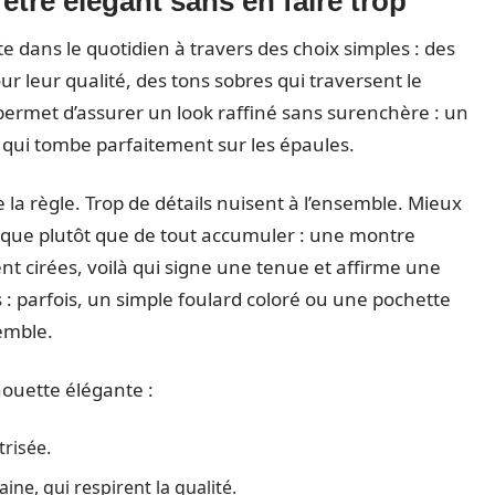
tre élégant sans en faire trop
vite dans le quotidien à travers des choix simples : des
r leur qualité, des tons sobres qui traversent le
ermet d’assurer un look raffiné sans surenchère : un
 qui tombe parfaitement sur les épaules.
e la règle. Trop de détails nuisent à l’ensemble. Mieux
rque plutôt que de tout accumuler : une montre
nt cirées, voilà qui signe une tenue et affirme une
s : parfois, un simple foulard coloré ou une pochette
semble.
houette élégante :
risée.
ine, qui respirent la qualité.